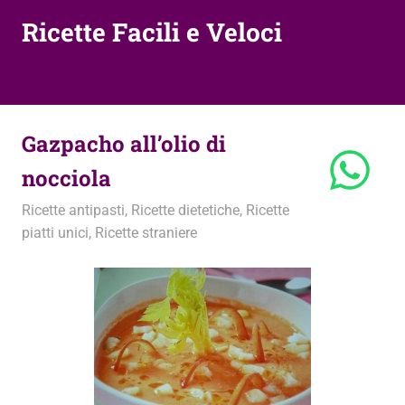
Ricette Facili e Veloci
Gazpacho all’olio di
nocciola
15 Aprile 2011
admin
Ricette antipasti
,
Ricette dietetiche
,
Ricette
piatti unici
,
Ricette straniere