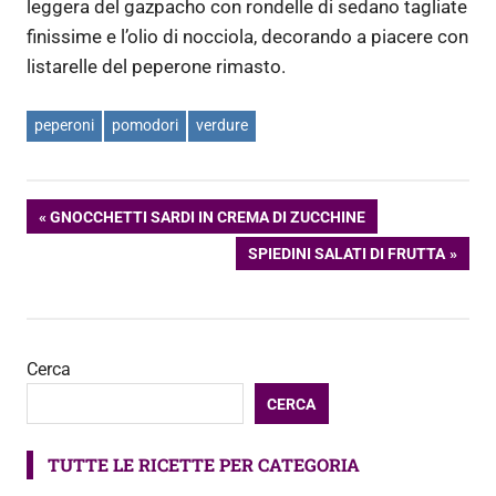
leggera del gazpacho con rondelle di sedano tagliate
finissime e l’olio di nocciola, decorando a piacere con
listarelle del peperone rimasto.
peperoni
pomodori
verdure
Navigazione
ARTICOLO
GNOCCHETTI SARDI IN CREMA DI ZUCCHINE
PRECEDENTE:
ARTICOLO
SPIEDINI SALATI DI FRUTTA
articoli
SUCCESSIVO:
Cerca
CERCA
TUTTE LE RICETTE PER CATEGORIA