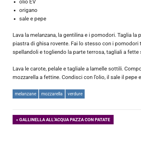
olio EV
origano
sale e pepe
Lava la melanzana, la gentilina e i pomodori. Taglia la p
piastra di ghisa rovente. Fai lo stesso con i pomodori t
spellandoli e togliendo la parte terrosa, tagliali a fette s
Lava le carote, pelale e tagliale a lamelle sottili. Compon
mozzarella a fettine. Condisci con l’olio, il sale il pepe e
melanzane
mozzarella
verdure
Navigazione
ARTICOLO
GALLINELLA ALL’ACQUA PAZZA CON PATATE
PRECEDENTE:
articoli