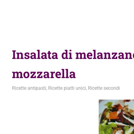
Insalata di melanzan
mozzarella
9 Dicembre 2010
admin
Ricette antipasti
,
Ricette piatti unici
,
Ricette secondi