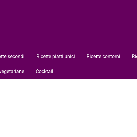
ette secondi
Ricette piatti unici
Ricette contorni
Ri
 vegetariane
Cocktail