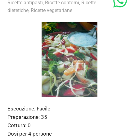
28 Giugno 2012
admin
Ricette antipasti
,
Ricette contorni
,
Ricette
dietetiche
,
Ricette vegetariane
Esecuzione:
Facile
Preparazione:
35
Cottura:
0
Dosi per
4 persone