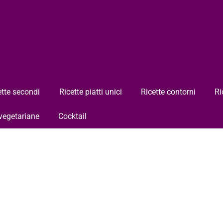
ette secondi
Ricette piatti unici
Ricette contorni
Ri
 vegetariane
Cocktail