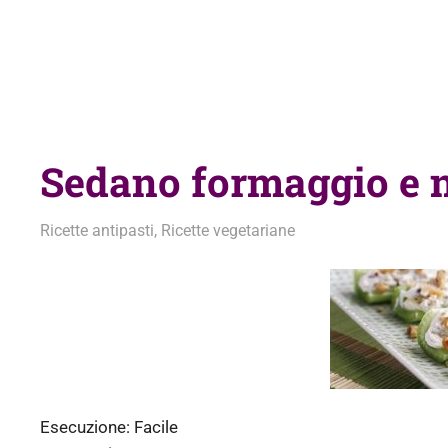
Sedano formaggio e 
18 Novembre 2012
admin
Ricette antipasti
,
Ricette vegetariane
Esecuzione:
Facile