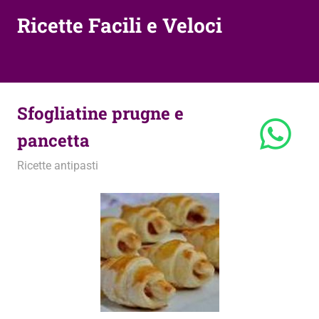
Ricette Facili e Veloci
Sfogliatine prugne e
pancetta
21 Novembre 2012
admin
Ricette antipasti