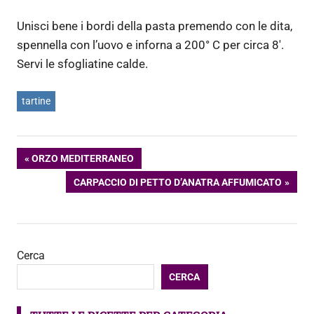
Unisci bene i bordi della pasta premendo con le dita,
spennella con l’uovo e inforna a 200° C per circa 8′.
Servi le sfogliatine calde.
tartine
Navigazione
ARTICOLO
ORZO MEDITERRANEO
PRECEDENTE:
ARTICOLO
CARPACCIO DI PETTO D’ANATRA AFFUMICATO
articoli
SUCCESSIVO:
Cerca
CERCA