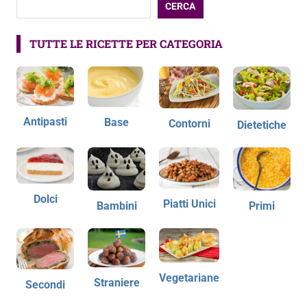
CERCA
TUTTE LE RICETTE PER CATEGORIA
Antipasti
Base
Contorni
Dietetiche
Dolci
Piatti Unici
Bambini
Primi
Vegetariane
Straniere
Secondi