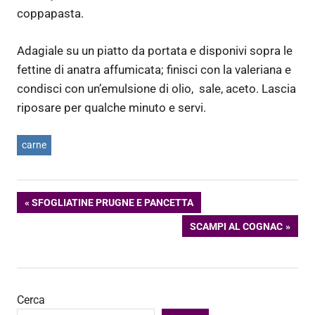
coppapasta.
Adagiale su un piatto da portata e disponivi sopra le
fettine di anatra affumicata; finisci con la valeriana e
condisci con un’emulsione di olio, sale, aceto. Lascia
riposare per qualche minuto e servi.
carne
Navigazione
ARTICOLO
SFOGLIATINE PRUGNE E PANCETTA
PRECEDENTE:
ARTICOLO
SCAMPI AL COGNAC
articoli
SUCCESSIVO:
Cerca