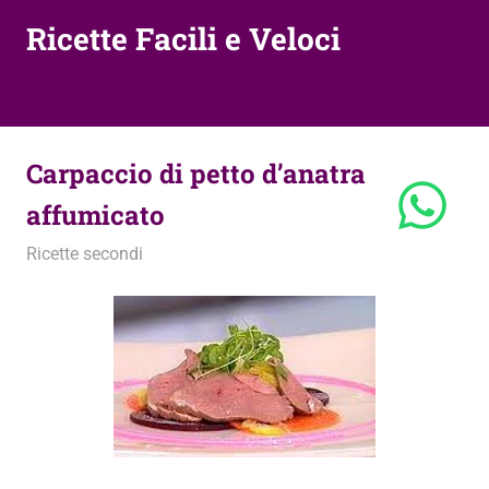
Ricette Facili e Veloci
Carpaccio di petto d’anatra
affumicato
22 Novembre 2012
admin
Ricette secondi