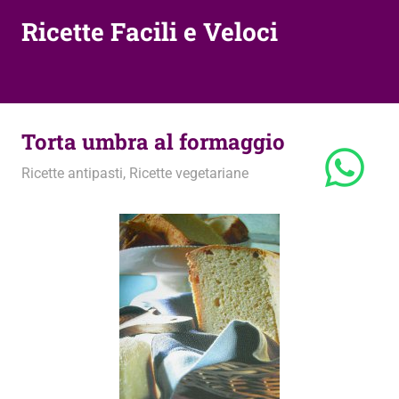
Ricette Facili e Veloci
Torta umbra al formaggio
27 Aprile 2012
admin
Ricette antipasti
,
Ricette vegetariane