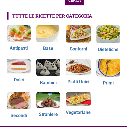
CERCA
TUTTE LE RICETTE PER CATEGORIA
Antipasti
Base
Contorni
Dietetiche
Dolci
Piatti Unici
Bambini
Primi
Vegetariane
Straniere
Secondi