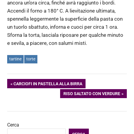
ancora un’ora circa, finché avrà raggiunto i bordi.
Accendi il forno a 180° C. A lievitazione ultimata,
spennella leggermente la superficie della pasta con
un tuorlo sbattuto, inforna e cuoci per circa 1 ora.
Sforna la torta, lasciala riposare per qualche minuto
e sevila, a piacere, con salumi misti.
tartine
torte
Navigazione
ARTICOLO
CARCIOFI IN PASTELLA ALLA BIRRA
PRECEDENTE:
ARTICOLO
RISO SALTATO CON VERDURE
articoli
SUCCESSIVO:
Cerca