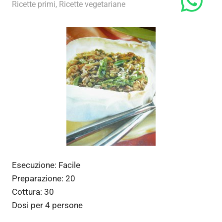
29 Aprile 2012
admin
Ricette primi
,
Ricette vegetariane
Esecuzione:
Facile
Preparazione:
20
Cottura:
30
Dosi per
4 persone