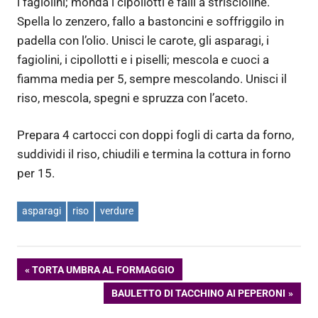
i fagiolini; monda i cipollotti e falli a striscioline.
Spella lo zenzero, fallo a bastoncini e soffriggilo in
padella con l’olio. Unisci le carote, gli asparagi, i
fagiolini, i cipollotti e i piselli; mescola e cuoci a
fiamma media per 5, sempre mescolando. Unisci il
riso, mescola, spegni e spruzza con l’aceto.
Prepara 4 cartocci con doppi fogli di carta da forno,
suddividi il riso, chiudili e termina la cottura in forno
per 15.
asparagi
riso
verdure
Navigazione
ARTICOLO
TORTA UMBRA AL FORMAGGIO
PRECEDENTE:
ARTICOLO
BAULETTO DI TACCHINO AI PEPERONI
articoli
SUCCESSIVO: