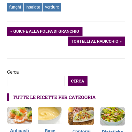
funghi
insalata
verdure
Navigazione
ARTICOLO
QUICHE ALLA POLPA DI GRANCHIO
PRECEDENTE:
ARTICOLO
TORTELLI AL RADICCHIO
articoli
SUCCESSIVO:
Cerca
CERCA
TUTTE LE RICETTE PER CATEGORIA
Antipasti
Base
Contorni