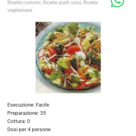
15 Novembre 2012
admin
Ricette contorni
,
Ricette piatti unici
,
Ricette
vegetariane
Esecuzione:
Facile
Preparazione:
35
Cottura:
0
Dosi per
4 persone