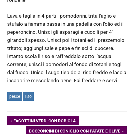
rondelle.
Lava e taglia in 4 parti i pomodorini, trita l’aglio e
stufalo a fiamma bassa in una padella con l’olio ed il
peperoncino. Unisci gli asparagi e cuocili per 4′
girandoli spesso. Unisci poi i totani ed il prezzemolo
tritato; aggiungi sale e pepe e finisci di cuocere.
Intanto scola il riso e raffreddalo sotto l’acqua
corrente; unisci i pomodori al fondo di totani e togli
dal fuoco. Unisci l sugo tiepido al riso freddo e lascia
insaporire mescolando bene. Fai freddare e servi.
pesce
riso
Navigazione
ARTICOLO
FAGOTTINI VERDI CON ROBIOLA
PRECEDENTE:
ARTICOLO
BOCCONCINI DI CONIGLIO CON PATATE E OLIVE