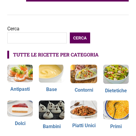
articoli
SUCCESSIVO:
Cerca
CERCA
TUTTE LE RICETTE PER CATEGORIA
Antipasti
Base
Contorni
Dietetiche
Dolci
Piatti Unici
Bambini
Primi