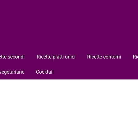
ette secondi
Ricette piatti unici
Ricette contorni
Ri
 vegetariane
Cocktail