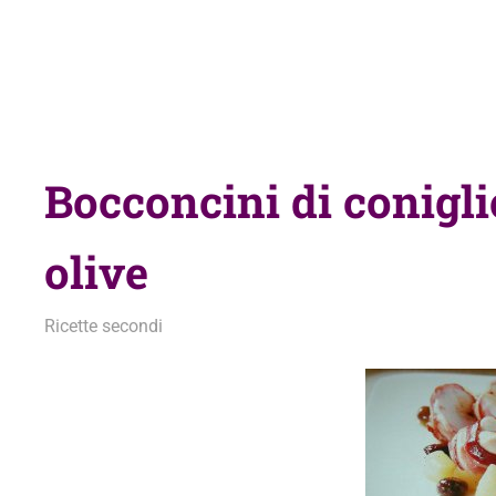
Bocconcini di conigli
olive
13 Ottobre 2010
admin
Ricette secondi