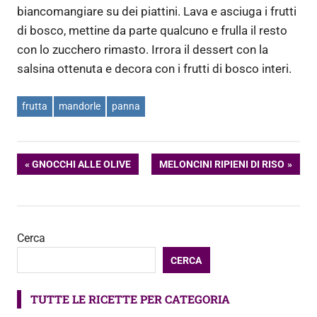
biancomangiare su dei piattini. Lava e asciuga i frutti
di bosco, mettine da parte qualcuno e frulla il resto
con lo zucchero rimasto. Irrora il dessert con la
salsina ottenuta e decora con i frutti di bosco interi.
frutta
mandorle
panna
Navigazione
ARTICOLO
ARTICOLO
GNOCCHI ALLE OLIVE
MELONCINI RIPIENI DI RISO
PRECEDENTE:
SUCCESSIVO:
articoli
Cerca
CERCA
TUTTE LE RICETTE PER CATEGORIA