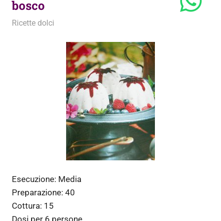
bosco
30 Luglio 2011
admin
Ricette dolci
Esecuzione:
Media
Preparazione:
40
Cottura:
15
Dosi per
6 persone