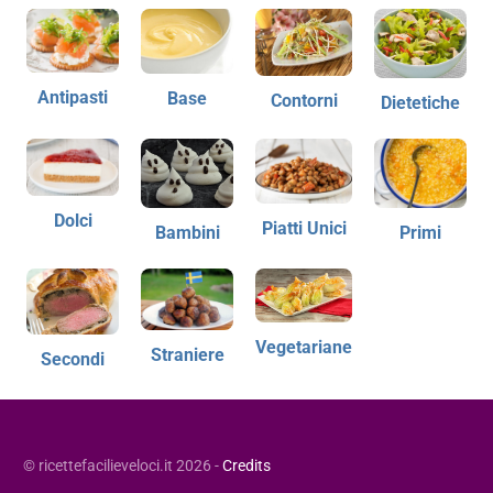
Antipasti
Base
Contorni
Dietetiche
Dolci
Piatti Unici
Bambini
Primi
Vegetariane
Straniere
Secondi
© ricettefacilieveloci.it 2026 -
Credits