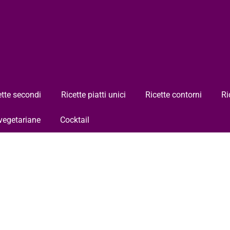
ette secondi
Ricette piatti unici
Ricette contorni
Ri
 vegetariane
Cocktail