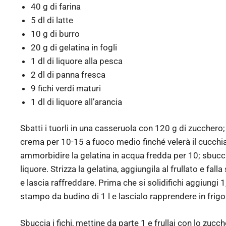
40 g di farina
5 dl di latte
10 g di burro
20 g di gelatina in fogli
1 dl di liquore alla pesca
2 dl di panna fresca
9 fichi verdi maturi
1 dl di liquore all’arancia
Sbatti i tuorli in una casseruola con 120 g di zucchero; 
crema per 10-15 a fuoco medio finché velerà il cucchia
ammorbidire la gelatina in acqua fredda per 10; sbuccia
liquore. Strizza la gelatina, aggiungila al frullato e fa
e lascia raffreddare. Prima che si solidifichi aggiungi
stampo da budino di 1 l e lascialo rapprendere in frig
Sbuccia i fichi, mettine da parte 1 e frullai con lo zucc