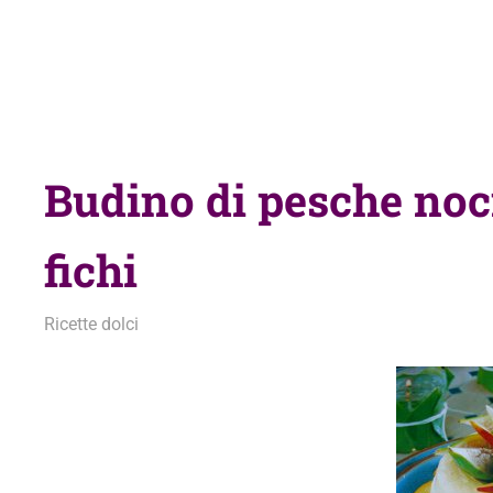
Budino di pesche noci
fichi
31 Agosto 2011
admin
Ricette dolci