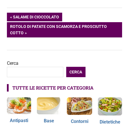
Navigazione
ARTICOLO
SALAME DI CIOCCOLATO
PRECEDENTE:
ARTICOLO
ROTOLO DI PATATE CON SCAMORZA E PROSCIUTTO
articoli
SUCCESSIVO:
COTTO
Cerca
CERCA
TUTTE LE RICETTE PER CATEGORIA
Antipasti
Base
Contorni
Dietetiche