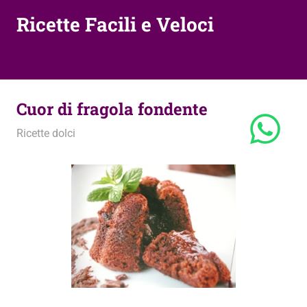
Ricette Facili e Veloci
Cuor di fragola fondente
28 Aprile 2010
admin
Ricette dolci