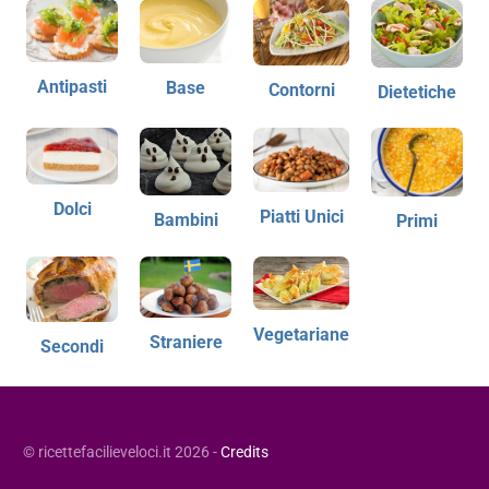
Antipasti
Base
Contorni
Dietetiche
Dolci
Piatti Unici
Bambini
Primi
Vegetariane
Straniere
Secondi
© ricettefacilieveloci.it 2026 -
Credits