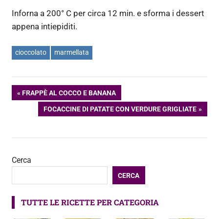
Inforna a 200° C per circa 12 min. e sforma i dessert
appena intiepiditi.
cioccolato
marmellata
Navigazione
ARTICOLO
FRAPPÈ AL COCCO E BANANA
PRECEDENTE:
ARTICOLO
FOCACCINE DI PATATE CON VERDURE GRIGLIATE
articoli
SUCCESSIVO:
Cerca
CERCA
TUTTE LE RICETTE PER CATEGORIA