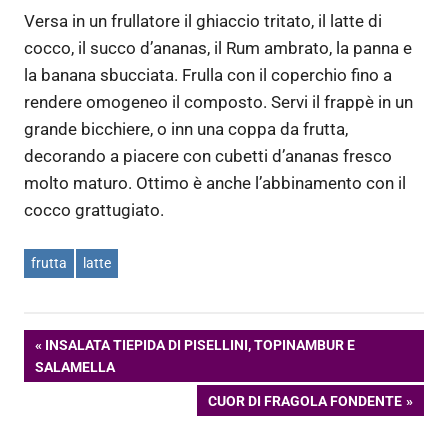
Versa in un frullatore il ghiaccio tritato, il latte di
cocco, il succo d’ananas, il Rum ambrato, la panna e
la banana sbucciata. Frulla con il coperchio fino a
rendere omogeneo il composto. Servi il frappè in un
grande bicchiere, o inn una coppa da frutta,
decorando a piacere con cubetti d’ananas fresco
molto maturo. Ottimo è anche l’abbinamento con il
cocco grattugiato.
frutta
latte
Navigazione
ARTICOLO
INSALATA TIEPIDA DI PISELLINI, TOPINAMBUR E
PRECEDENTE:
SALAMELLA
articoli
ARTICOLO
CUOR DI FRAGOLA FONDENTE
SUCCESSIVO: