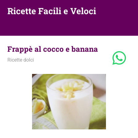
Ricette Facili e Veloci
Frappè al cocco e banana
27 Aprile 2010
admin
Ricette dolci