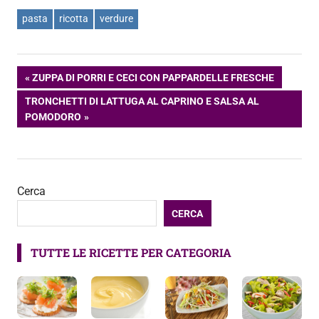
pasta
ricotta
verdure
Navigazione
ARTICOLO
ZUPPA DI PORRI E CECI CON PAPPARDELLE FRESCHE
PRECEDENTE:
ARTICOLO
TRONCHETTI DI LATTUGA AL CAPRINO E SALSA AL
articoli
SUCCESSIVO:
POMODORO
Cerca
CERCA
TUTTE LE RICETTE PER CATEGORIA