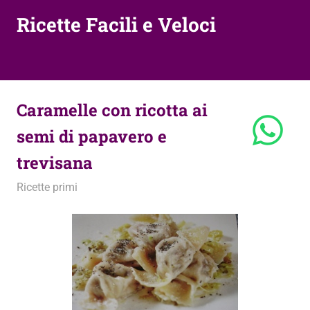
Ricette Facili e Veloci
Caramelle con ricotta ai
semi di papavero e
trevisana
11 Febbraio 2010
admin
Ricette primi