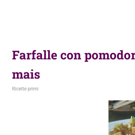
Farfalle con pomodo
mais
28 Agosto 2011
admin
Ricette primi