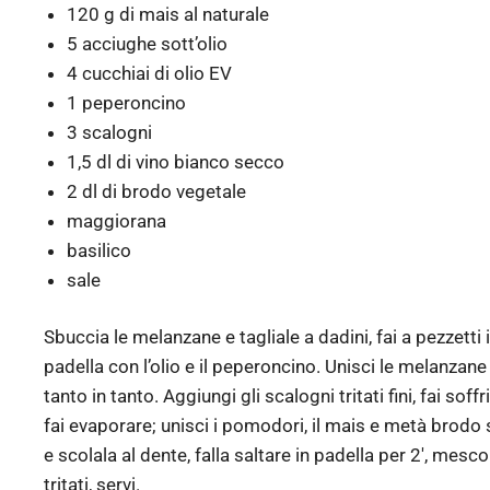
120 g di mais al naturale
5 acciughe sott’olio
4 cucchiai di olio EV
1 peperoncino
3 scalogni
1,5 dl di vino bianco secco
2 dl di brodo vegetale
maggiorana
basilico
sale
Sbuccia le melanzane e tagliale a dadini, fai a pezzetti 
padella con l’olio e il peperoncino. Unisci le melanzan
tanto in tanto. Aggiungi gli scalogni tritati fini, fai so
fai evaporare; unisci i pomodori, il mais e metà brodo 
e scolala al dente, falla saltare in padella per 2′, mes
tritati, servi.