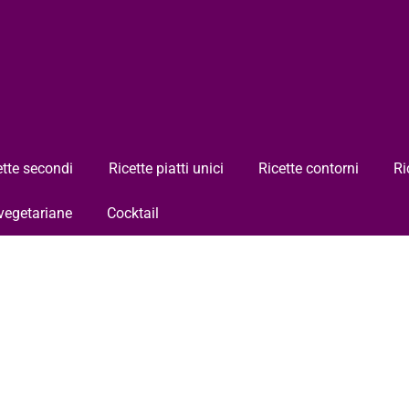
ette secondi
Ricette piatti unici
Ricette contorni
Ri
 vegetariane
Cocktail