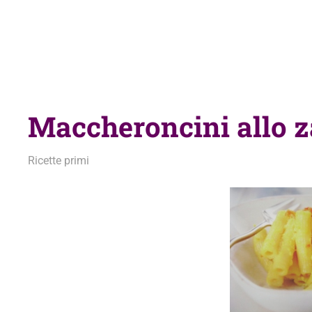
Maccheroncini allo z
1 Marzo 2010
admin
Ricette primi