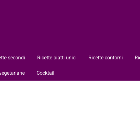
ette secondi
Ricette piatti unici
Ricette contorni
Ri
 vegetariane
Cocktail