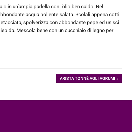
lalo in un’ampia padella con l’olio ben caldo. Nel
abbondante acqua bollente salata. Scolali appena cotti
ta setacciata, spolverizza con abbondante pepe ed unisci
tiepida. Mescola bene con un cucchiaio di legno per
ARTICOLO
ARISTA TONNÉ AGLI AGRUMI
SUCCESSIVO: