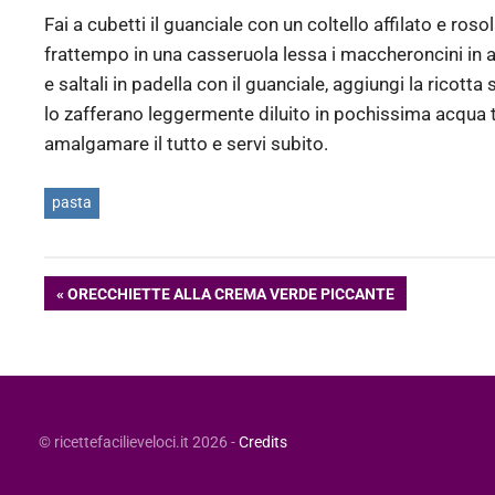
Fai a cubetti il guanciale con un coltello affilato e roso
frattempo in una casseruola lessa i maccheroncini in 
e saltali in padella con il guanciale, aggiungi la ricot
lo zafferano leggermente diluito in pochissima acqua 
amalgamare il tutto e servi subito.
pasta
Navigazione
ARTICOLO
ORECCHIETTE ALLA CREMA VERDE PICCANTE
PRECEDENTE:
articoli
© ricettefacilieveloci.it 2026 -
Credits