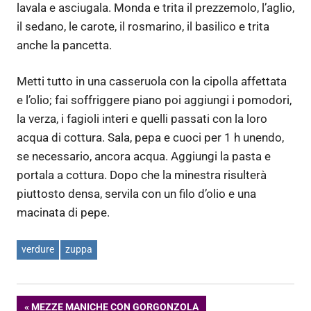
lavala e asciugala. Monda e trita il prezzemolo, l’aglio,
il sedano, le carote, il rosmarino, il basilico e trita
anche la pancetta.
Metti tutto in una casseruola con la cipolla affettata
e l’olio; fai soffriggere piano poi aggiungi i pomodori,
la verza, i fagioli interi e quelli passati con la loro
acqua di cottura. Sala, pepa e cuoci per 1 h unendo,
se necessario, ancora acqua. Aggiungi la pasta e
portala a cottura. Dopo che la minestra risulterà
piuttosto densa, servila con un filo d’olio e una
macinata di pepe.
verdure
zuppa
Navigazione
ARTICOLO
MEZZE MANICHE CON GORGONZOLA