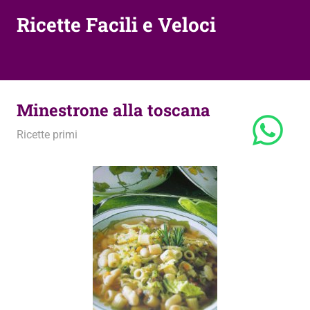
Ricette Facili e Veloci
Minestrone alla toscana
14 Novembre 2013
admin
Ricette primi