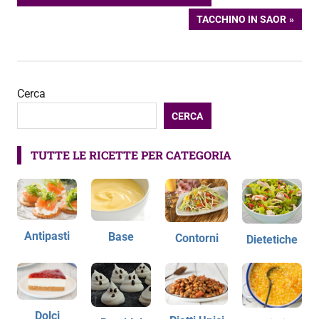
PRECEDENTE:
ARTICOLO
TACCHINO IN SAOR
articoli
SUCCESSIVO:
Cerca
CERCA
TUTTE LE RICETTE PER CATEGORIA
Antipasti
Base
Contorni
Dietetiche
Dolci