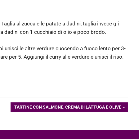
 Taglia al zucca e le patate a dadini, taglia invece gli
a a dadini con 1 cucchiaio di olio e poco brodo.
oi unisci le altre verdure cuocendo a fuoco lento per 3-
re per 5. Aggiungi il curry alle verdure e unisci il riso.
ARTICOLO
TARTINE CON SALMONE, CREMA DI LATTUGA E OLIVE
SUCCESSIVO: