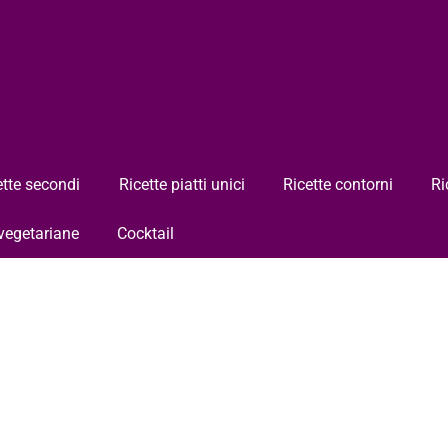
ette secondi
Ricette piatti unici
Ricette contorni
Ri
 vegetariane
Cocktail