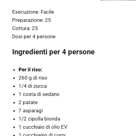
Esecuzione:
Facile
Preparazione:
25
Cottura:
25
Dosi per
4 persone
Ingredienti per 4 persone
Per il riso:
260 g di riso
1/4 di zucca
1 costa di sedano
2 patate
7 asparagi
1/2 cipolla bionda
1 cucchiaio di olio EV
1 cucchiaino di curry