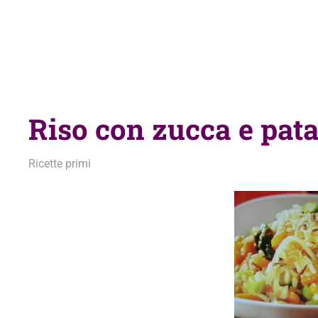
Riso con zucca e pata
20 Febbraio 2014
admin
Ricette primi