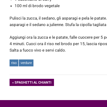
100 ml di brodo vegetale
Pulisci la zucca, il sedano, gli asparagi e pela le patate.
asparagi e il sedano a julienne. Stufa la cipolla tagliat
Aggiungi ora la zucca e le patate, falle cuocere per 5 p
4 minuti. Cuoci ora il riso nel brodo per 15, lascia riposa
Salta a fuoco vivo e servi caldo.
riso
verdure
Navigazione
ARTICOLO
SPAGHETTI AL CHIANTI
PRECEDENTE:
articoli