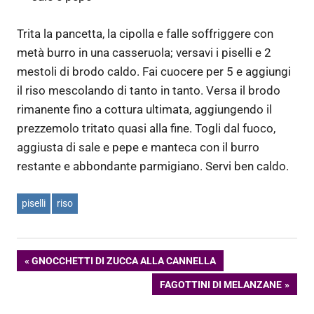
Trita la pancetta, la cipolla e falle soffriggere con
metà burro in una casseruola; versavi i piselli e 2
mestoli di brodo caldo. Fai cuocere per 5 e aggiungi
il riso mescolando di tanto in tanto. Versa il brodo
rimanente fino a cottura ultimata, aggiungendo il
prezzemolo tritato quasi alla fine. Togli dal fuoco,
aggiusta di sale e pepe e manteca con il burro
restante e abbondante parmigiano. Servi ben caldo.
piselli
riso
Navigazione
ARTICOLO
GNOCCHETTI DI ZUCCA ALLA CANNELLA
PRECEDENTE:
ARTICOLO
FAGOTTINI DI MELANZANE
articoli
SUCCESSIVO: