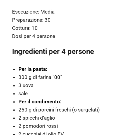
Esecuzione:
Media
Preparazione:
30
Cottura:
10
Dosi per
4 persone
Ingredienti per 4 persone
Per la pasta:
300 g di farina “00”
3 uova
sale
Per il condimento:
250 g di porcini freschi (o surgelati)
2 spicchi d’aglio
2 pomodori rossi
2 cucchiai di olio EV