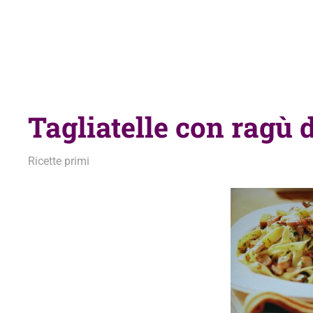
Tagliatelle con ragù d
19 Gennaio 2011
admin
Ricette primi