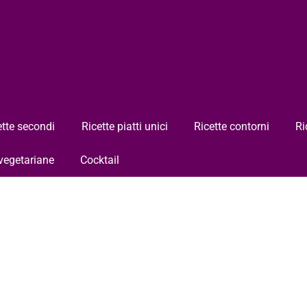
ette secondi
Ricette piatti unici
Ricette contorni
Ri
 vegetariane
Cocktail