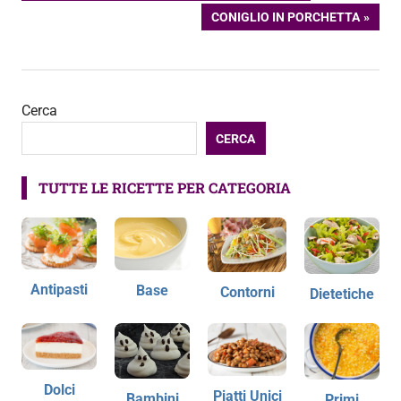
PRECEDENTE:
ARTICOLO
CONIGLIO IN PORCHETTA
articoli
SUCCESSIVO:
Cerca
CERCA
TUTTE LE RICETTE PER CATEGORIA
Antipasti
Base
Contorni
Dietetiche
Dolci
Piatti Unici
Bambini
Primi