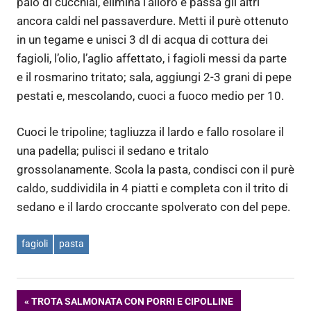
paio di cucchiai, elimina l’alloro e passa gli altri
ancora caldi nel passaverdure. Metti il purè ottenuto
in un tegame e unisci 3 dl di acqua di cottura dei
fagioli, l’olio, l’aglio affettato, i fagioli messi da parte
e il rosmarino tritato; sala, aggiungi 2-3 grani di pepe
pestati e, mescolando, cuoci a fuoco medio per 10.
Cuoci le tripoline; tagliuzza il lardo e fallo rosolare il
una padella; pulisci il sedano e tritalo
grossolanamente. Scola la pasta, condisci con il purè
caldo, suddividila in 4 piatti e completa con il trito di
sedano e il lardo croccante spolverato con del pepe.
fagioli
pasta
Navigazione
ARTICOLO
TROTA SALMONATA CON PORRI E CIPOLLINE