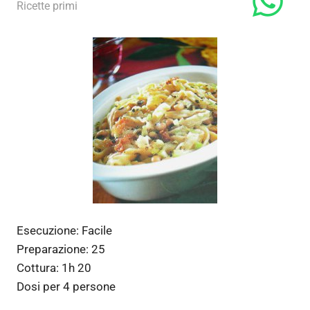
14 Aprile 2012
admin
Ricette primi
Esecuzione:
Facile
Preparazione:
25
Cottura:
1h 20
Dosi per
4 persone