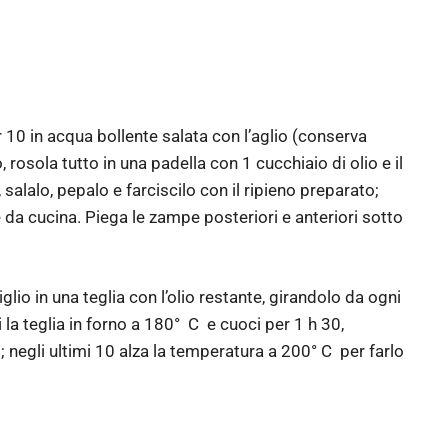
per 10 in acqua bollente salata con l’aglio (conserva
, rosola tutto in una padella con 1 cucchiaio di olio e il
, salalo, pepalo e farciscilo con il ripieno preparato;
e da cucina. Piega le zampe posteriori e anteriori sotto
iglio in una teglia con l’olio restante, girandolo da ogni
i la teglia in forno a 180° C e cuoci per 1 h 30,
; negli ultimi 10 alza la temperatura a 200° C per farlo