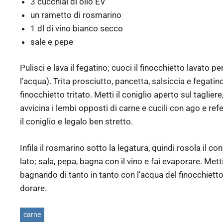
3 cucchiai di olio EV
un rametto di rosmarino
1 dl di vino bianco secco
sale e pepe
Pulisci e lava il fegatino; cuoci il finocchietto lavato 
l’acqua). Trita prosciutto, pancetta, salsiccia e fegatino
finocchietto tritato. Metti il coniglio aperto sul tagliere
avvicina i lembi opposti di carne e cucili con ago e ref
il coniglio e legalo ben stretto.
Infila il rosmarino sotto la legatura, quindi rosola il con
lato; sala, pepa, bagna con il vino e fai evaporare. Mett
bagnando di tanto in tanto con l’acqua del finocchietto
dorare.
carne