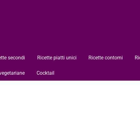
ette secondi
Ricette piatti unici
Ricette contorni
Ri
 vegetariane
Cocktail