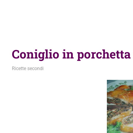
Coniglio in porchetta
15 Aprile 2012
admin
Ricette secondi