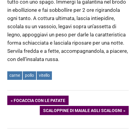
tutto con uno spago. Immergi la galantina nel brodo
in ebollizione e fai sobbollire per 2 ore rigirandola
ogni tanto. A cottura ultimata, lascia intiepidire,
scolala su un vassoio, legavi sopra un’assetta di
legno, appoggiavi un peso per darle la caratteristica
forma schiacciata e lasciala riposare per una notte.
Servila fredda e a fette, accompagnandola, a piacere,
con dell’insalata russa.
carne
pollo
vitello
Navigazione
ARTICOLO
FOCACCIA CON LE PATATE
PRECEDENTE:
ARTICOLO
SCALOPPINE DI MAIALE AGLI SCALOGNI
articoli
SUCCESSIVO: