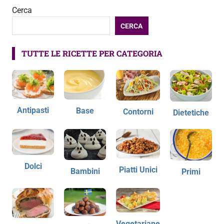
Cerca
CERCA
TUTTE LE RICETTE PER CATEGORIA
Antipasti
Base
Contorni
Dietetiche
Dolci
Piatti Unici
Bambini
Primi
Vegetariane