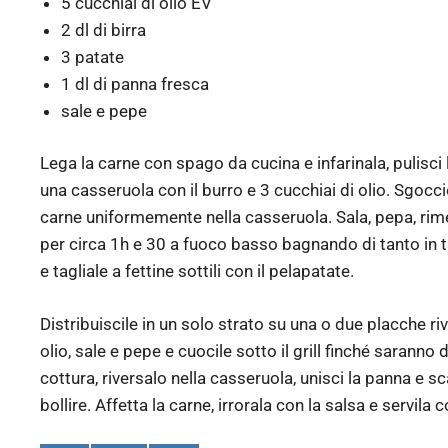
5 cucchiai di olio EV
2 dl di birra
3 patate
1 dl di panna fresca
sale e pepe
Lega la carne con spago da cucina e infarinala, pulisci la 
una casseruola con il burro e 3 cucchiai di olio. Sgocci
carne uniformemente nella casseruola. Sala, pepa, rimet
per circa 1h e 30 a fuoco basso bagnando di tanto in ta
e tagliale a fettine sottili con il pelapatate.
Distribuiscile in un solo strato su una o due placche ri
olio, sale e pepe e cuocile sotto il grill finché saranno d
cottura, riversalo nella casseruola, unisci la panna e 
bollire. Affetta la carne, irrorala con la salsa e servila 