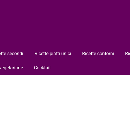
ette secondi
Ricette piatti unici
Ricette contorni
Ri
 vegetariane
Cocktail