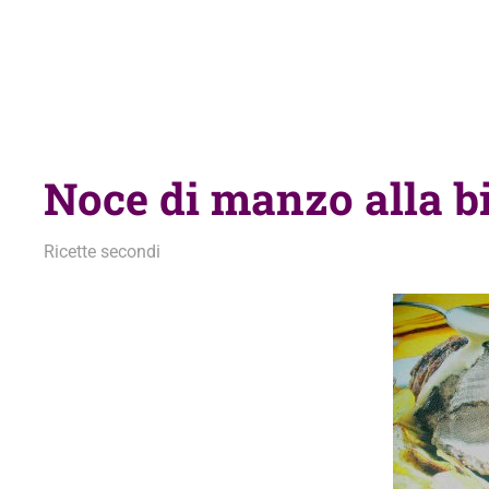
Noce di manzo alla b
21 Luglio 2013
admin
Ricette secondi