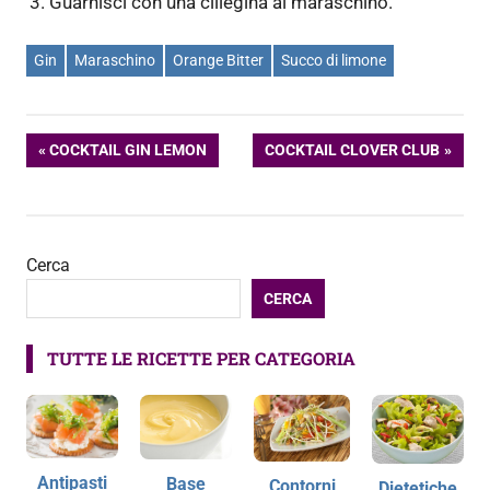
Guarnisci con una ciliegina al maraschino.
Gin
Maraschino
Orange Bitter
Succo di limone
Navigazione
ARTICOLO
ARTICOLO
COCKTAIL GIN LEMON
COCKTAIL CLOVER CLUB
PRECEDENTE:
SUCCESSIVO:
articoli
Cerca
CERCA
TUTTE LE RICETTE PER CATEGORIA
Antipasti
Base
Contorni
Dietetiche