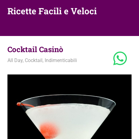
Ricette Facili e Veloci
Cocktail Casinò
24 Luglio 2020
admin
All Day
,
Cocktail
,
Indimenticabili