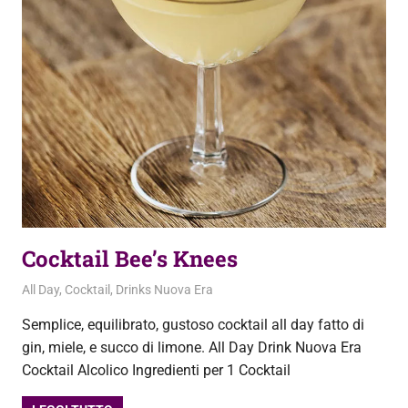
Cocktail Bee’s Knees
22 Settembre 2020
admin
All Day
,
Cocktail
,
Drinks Nuova Era
Semplice, equilibrato, gustoso cocktail all day fatto di
gin, miele, e succo di limone. All Day Drink Nuova Era
Cocktail Alcolico Ingredienti per 1 Cocktail