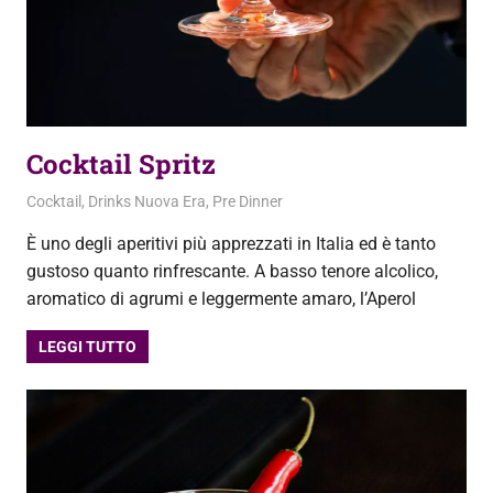
Cocktail Spritz
2 Ottobre 2020
admin
Cocktail
,
Drinks Nuova Era
,
Pre Dinner
È uno degli aperitivi più apprezzati in Italia ed è tanto
gustoso quanto rinfrescante. A basso tenore alcolico,
aromatico di agrumi e leggermente amaro, l’Aperol
LEGGI TUTTO