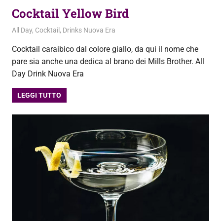
Cocktail Yellow Bird
3 Settembre 2020
admin
All Day
,
Cocktail
,
Drinks Nuova Era
Cocktail caraibico dal colore giallo, da qui il nome che
pare sia anche una dedica al brano dei Mills Brother. All
Day Drink Nuova Era
LEGGI TUTTO