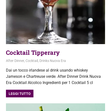
Cocktail Tipperary
2 Ottobre 2020
admin
After Dinner
,
Cocktail
,
Drinks Nuova Era
Dai un tocco irlandese al drink usando whiskey
Jameson e Chartreuse verde. After Dinner Drink Nuova
Era Cocktail Alcolico Ingredienti per 1 Cocktail 5 cl
LEGGI TUTTO