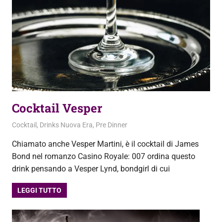
Cocktail Vesper
3 Settembre 2020
admin
Cocktail
,
Drinks Nuova Era
,
Pre Dinner
Chiamato anche Vesper Martini, è il cocktail di James
Bond nel romanzo Casino Royale: 007 ordina questo
drink pensando a Vesper Lynd, bondgirl di cui
LEGGI TUTTO