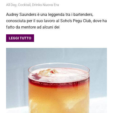
23 Settembre 2020
admin
All Day
,
Cocktail
,
Drinks Nuova Era
Audrey Saunders è una leggenda tra i bartenders,
conosciuta per il suo lavoro al Soho’s Pegu Club, dove ha
fatto da mentore ad alcuni dei
LEGGI TUTTO