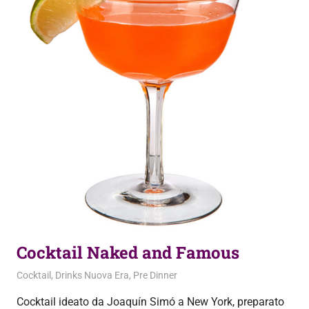
Cocktail Naked and Famous
23 Settembre 2020
admin
Cocktail
,
Drinks Nuova Era
,
Pre Dinner
Cocktail ideato da Joaquín Simó a New York, preparato