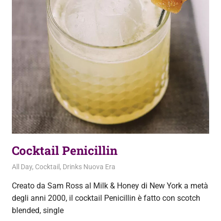
Cocktail Penicillin
2 Ottobre 2020
admin
All Day
,
Cocktail
,
Drinks Nuova Era
Creato da Sam Ross al Milk & Honey di New York a metà
degli anni 2000, il cocktail Penicillin è fatto con scotch
blended, single