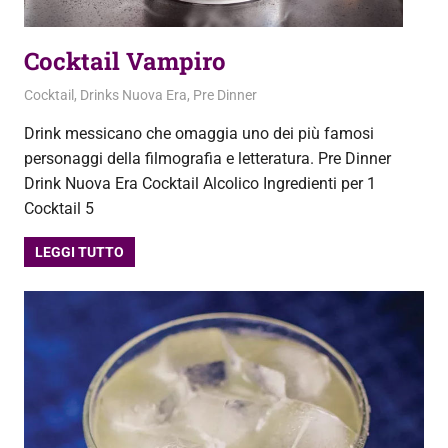
Cocktail Vampiro
3 Settembre 2020
admin
Cocktail
,
Drinks Nuova Era
,
Pre Dinner
Drink messicano che omaggia uno dei più famosi
personaggi della filmografia e letteratura. Pre Dinner
Drink Nuova Era Cocktail Alcolico Ingredienti per 1
Cocktail 5
LEGGI TUTTO