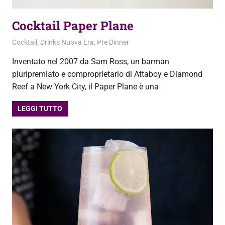
Cocktail Paper Plane
2 Ottobre 2020
admin
Cocktail
,
Drinks Nuova Era
,
Pre Dinner
Inventato nel 2007 da Sam Ross, un barman
pluripremiato e comproprietario di Attaboy e Diamond
Reef a New York City, il Paper Plane è una
LEGGI TUTTO