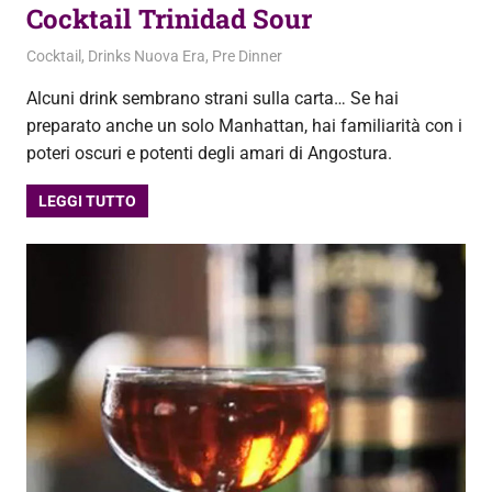
Cocktail Trinidad Sour
2 Ottobre 2020
admin
Cocktail
,
Drinks Nuova Era
,
Pre Dinner
Alcuni drink sembrano strani sulla carta… Se hai
preparato anche un solo Manhattan, hai familiarità con i
poteri oscuri e potenti degli amari di Angostura.
LEGGI TUTTO