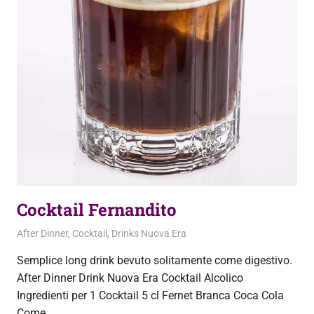
Cocktail Fernandito
22 Settembre 2020
admin
After Dinner
,
Cocktail
,
Drinks Nuova Era
Semplice long drink bevuto solitamente come digestivo.
After Dinner Drink Nuova Era Cocktail Alcolico
Ingredienti per 1 Cocktail 5 cl Fernet Branca Coca Cola
Come