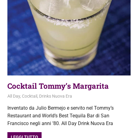
Cocktail Tommy’s Margarita
3 Settembre 2020
admin
All Day
,
Cocktail
,
Drinks Nuova Era
Inventato da Julio Bermejo e servito nel Tommy’s
Restaurant and World’s Best Tequila Bar di San
Francisco negli anni ’80. All Day Drink Nuova Era
LEGGI TUTTO