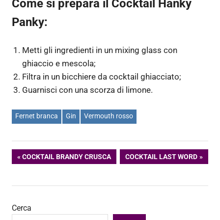
Come si prepara il Cocktail Hanky
Panky:
Metti gli ingredienti in un mixing glass con
ghiaccio e mescola;
Filtra in un bicchiere da cocktail ghiacciato;
Guarnisci con una scorza di limone.
Fernet branca
Gin
Vermouth rosso
Navigazione
ARTICOLO
ARTICOLO
COCKTAIL BRANDY CRUSCA
COCKTAIL LAST WORD
PRECEDENTE:
SUCCESSIVO:
articoli
Cerca