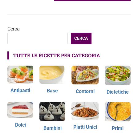
articoli
SUCCESSIVO:
Cerca
CERCA
TUTTE LE RICETTE PER CATEGORIA
Antipasti
Base
Contorni
Dietetiche
Dolci
Piatti Unici
Bambini
Primi