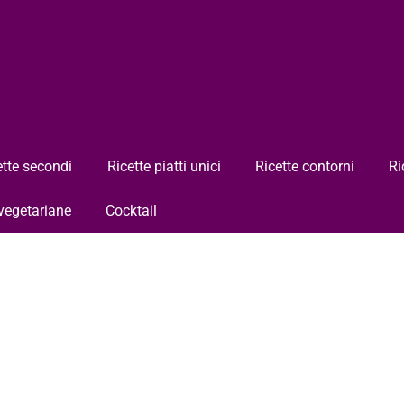
ette secondi
Ricette piatti unici
Ricette contorni
Ri
 vegetariane
Cocktail