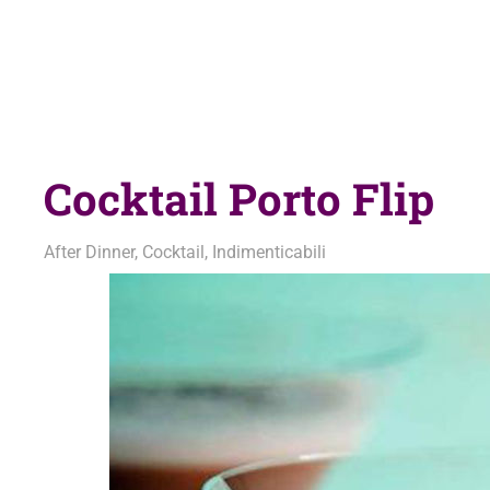
Cocktail Porto Flip
24 Agosto 2020
admin
After Dinner
,
Cocktail
,
Indimenticabili