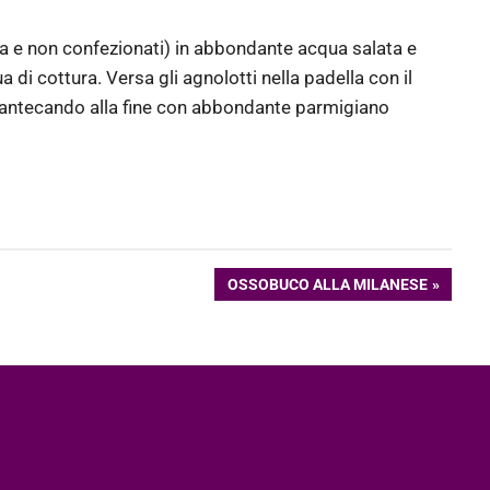
ca e non confezionati) in abbondante acqua salata e
 di cottura. Versa gli agnolotti nella padella con il
i mantecando alla fine con abbondante parmigiano
ARTICOLO
OSSOBUCO ALLA MILANESE
SUCCESSIVO: