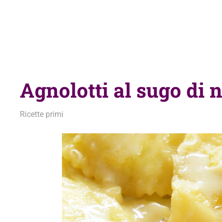
Agnolotti al sugo di 
23 Ottobre 2014
admin
Ricette primi