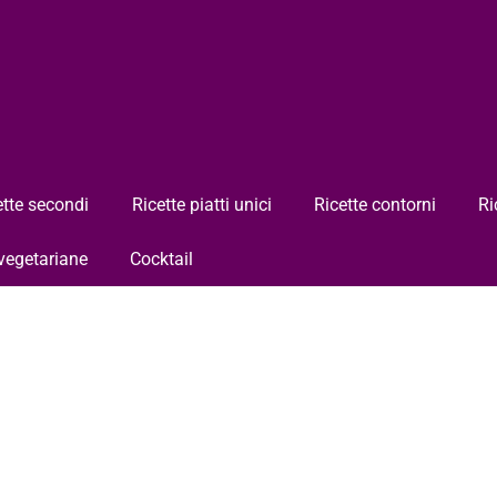
ette secondi
Ricette piatti unici
Ricette contorni
Ri
 vegetariane
Cocktail