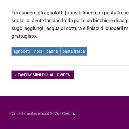
Fai cuocere gli agnolotti (possibilmente di pasta fres
scolali al dente lasciando da parte un bicchiere di acqua
sugo, aggiungi l’acqua di cottura e finisci di cuocerl
grattugiato.
agnolotti
noci
panna
pasta fresca
Navigazione
ARTICOLO
FANTASMINI DI HALLOWEEN
PRECEDENTE:
articoli
© ricettefacilieveloci.it 2026 -
Credits