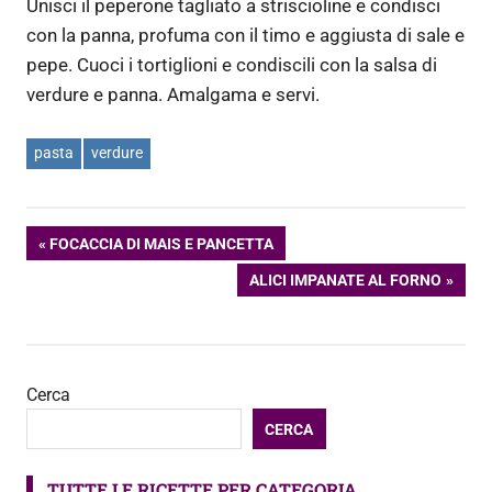
Unisci il peperone tagliato a striscioline e condisci
con la panna, profuma con il timo e aggiusta di sale e
pepe. Cuoci i tortiglioni e condiscili con la salsa di
verdure e panna. Amalgama e servi.
pasta
verdure
Navigazione
ARTICOLO
FOCACCIA DI MAIS E PANCETTA
PRECEDENTE:
ARTICOLO
ALICI IMPANATE AL FORNO
articoli
SUCCESSIVO:
Cerca
CERCA
TUTTE LE RICETTE PER CATEGORIA