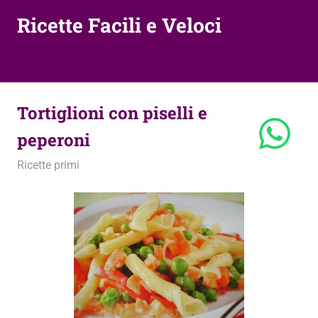
Ricette Facili e Veloci
Tortiglioni con piselli e
peperoni
14 Aprile 2010
admin
Ricette primi