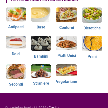
Antipasti
Base
Contorni
Dietetiche
Dolci
Piatti Unici
Bambini
Primi
Vegetariane
Straniere
Secondi
© ricettefacilieveloci.it 2026 -
Credits