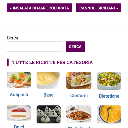
Navigazione
ARTICOLO
ARTICOLO
INSALATA DI MARE COLORATA
CANNOLI SICILIANI
PRECEDENTE:
SUCCESSIVO:
articoli
Cerca
CERCA
TUTTE LE RICETTE PER CATEGORIA
Antipasti
Base
Contorni
Dietetiche
Dolci