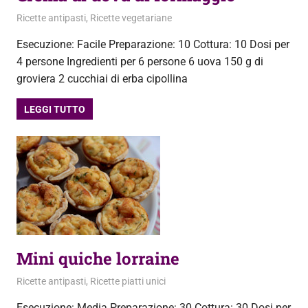
10 Maggio 2013
admin
Ricette antipasti
,
Ricette vegetariane
Esecuzione: Facile Preparazione: 10 Cottura: 10 Dosi per
4 persone Ingredienti per 6 persone 6 uova 150 g di
groviera 2 cucchiai di erba cipollina
LEGGI TUTTO
Mini quiche lorraine
1 Maggio 2013
admin
Ricette antipasti
,
Ricette piatti unici
Esecuzione: Media Preparazione: 30 Cottura: 30 Dosi per