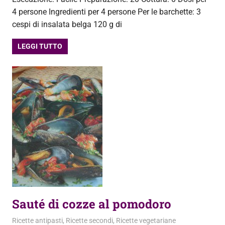
4 persone Ingredienti per 4 persone Per le barchette: 3
cespi di insalata belga 120 g di
LEGGI TUTTO
Sauté di cozze al pomodoro
8 Luglio 2013
admin
Ricette antipasti
,
Ricette secondi
,
Ricette vegetariane