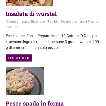
Insalata di wurstel
26 Febbraio 2013
admin
Ricette antipasti
,
Ricette per Bambini
,
Ricette piatti unici
,
Ricette
secondi
Esecuzione: Facile Preparazione: 10 Cottura: 0 Dosi per
4 persone Ingredienti per 4 persone 3 grandi wurstel 200
g di emmental in un solo pezzo
LEGGI TUTTO
Pesce spada in forma