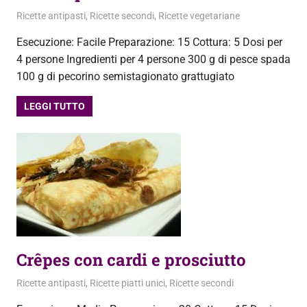
25 Febbraio 2013
admin
Ricette antipasti
,
Ricette secondi
,
Ricette vegetariane
Esecuzione: Facile Preparazione: 15 Cottura: 5 Dosi per
4 persone Ingredienti per 4 persone 300 g di pesce spada
100 g di pecorino semistagionato grattugiato
LEGGI TUTTO
Crêpes con cardi e prosciutto
23 Febbraio 2013
admin
Ricette antipasti
,
Ricette piatti unici
,
Ricette secondi