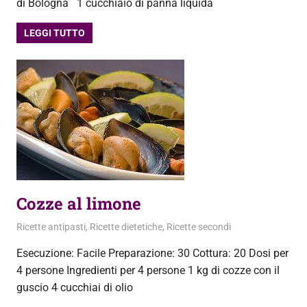
di Bologna 1 cucchiaio di panna liquida
LEGGI TUTTO
Cozze al limone
4 Aprile 2013
admin
Ricette antipasti
,
Ricette dietetiche
,
Ricette secondi
Esecuzione: Facile Preparazione: 30 Cottura: 20 Dosi per
4 persone Ingredienti per 4 persone 1 kg di cozze con il
guscio 4 cucchiai di olio