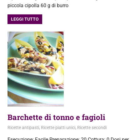
piccola cipolla 60 g di burro
LEGGI TUTTO
Barchette di tonno e fagioli
8 Luglio 2013
admin
Ricette antipasti
,
Ricette piatti unici
,
Ricette secondi
Esecuzione: Facile Preparazione: 20 Cottura: 0 Dosi per