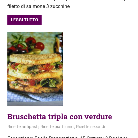
filetto di salmone 3 zucchine
LEGGI TUTTO
Bruschetta tripla con verdure
28 Aprile 2013
admin
Ricette antipasti
,
Ricette piatti unici
,
Ricette secondi