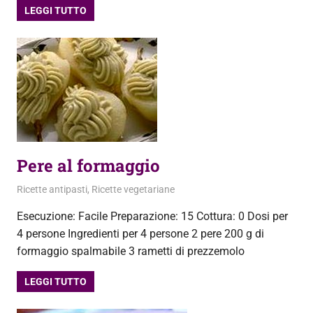
LEGGI TUTTO
Pere al formaggio
29 Marzo 2013
admin
Ricette antipasti
,
Ricette vegetariane
Esecuzione: Facile Preparazione: 15 Cottura: 0 Dosi per
4 persone Ingredienti per 4 persone 2 pere 200 g di
formaggio spalmabile 3 rametti di prezzemolo
LEGGI TUTTO