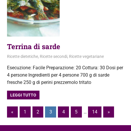
Terrina di sarde
18 Agosto 2013
admin
Ricette dietetiche
,
Ricette secondi
,
Ricette vegetariane
Esecuzione: Facile Preparazione: 20 Cottura: 30 Dosi per
4 persone Ingredienti per 4 persone 700 g di sarde
fresche 250 g di perini prezzemolo tritato
LEGGI TUTTO
Paginazione
Articoli
Articoli
«
1
2
3
4
5
…
14
»
precedenti
successivi
degli