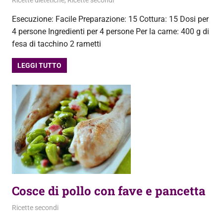
11 Novembre 2013
admin
Ricette dietetiche
,
Ricette secondi
Esecuzione: Facile Preparazione: 15 Cottura: 15 Dosi per
4 persone Ingredienti per 4 persone Per la carne: 400 g di
fesa di tacchino 2 rametti
LEGGI TUTTO
Cosce di pollo con fave e pancetta
8 Novembre 2013
admin
Ricette secondi