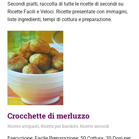
Secondi piatti, raccolta di tutte le ricette di secondi su
Ricette Facili e Veloci. Ricette presentate con immagini,
liste ingredienti, tempi di cottura e preparazione.
Crocchette di merluzzo
21 Novembre 2013
admin
Ricette antipasti
,
Ricette per Bambini
,
Ricette secondi
Esecuzione: Facile Preparazione: 50 Cottura: 20 Dosi per