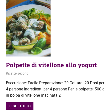
Polpette di vitellone allo yogurt
12 Settembre 2013
admin
Ricette secondi
Esecuzione: Facile Preparazione: 20 Cottura: 20 Dosi per
4 persone Ingredienti per 4 persone Per le polpette: 500 g
di polpa di vitellone macinata 2
LEGGI TUTTO