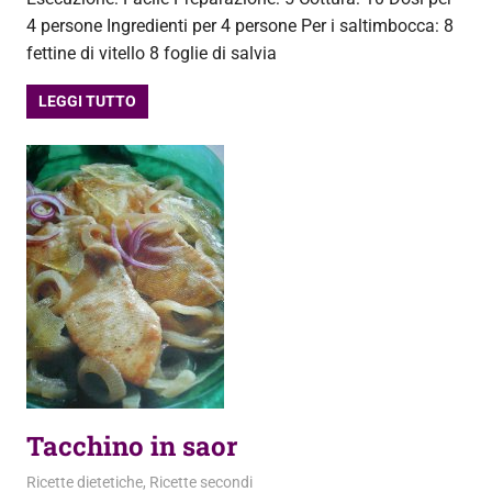
4 persone Ingredienti per 4 persone Per i saltimbocca: 8
fettine di vitello 8 foglie di salvia
LEGGI TUTTO
Tacchino in saor
15 Novembre 2013
admin
Ricette dietetiche
,
Ricette secondi