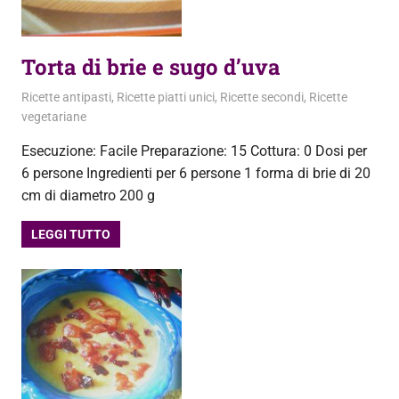
Torta di brie e sugo d’uva
20 Agosto 2013
admin
Ricette antipasti
,
Ricette piatti unici
,
Ricette secondi
,
Ricette
vegetariane
Esecuzione: Facile Preparazione: 15 Cottura: 0 Dosi per
6 persone Ingredienti per 6 persone 1 forma di brie di 20
cm di diametro 200 g
LEGGI TUTTO