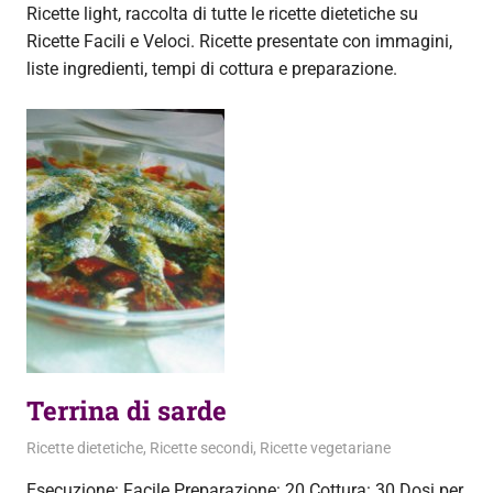
Ricette light, raccolta di tutte le ricette dietetiche su
Ricette Facili e Veloci. Ricette presentate con immagini,
liste ingredienti, tempi di cottura e preparazione.
Terrina di sarde
18 Agosto 2013
admin
Ricette dietetiche
,
Ricette secondi
,
Ricette vegetariane
Esecuzione: Facile Preparazione: 20 Cottura: 30 Dosi per