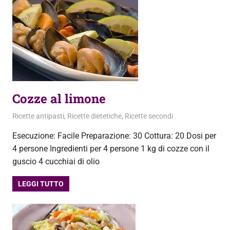
Cozze al limone
4 Aprile 2013
admin
Ricette antipasti
,
Ricette dietetiche
,
Ricette secondi
Esecuzione: Facile Preparazione: 30 Cottura: 20 Dosi per
4 persone Ingredienti per 4 persone 1 kg di cozze con il
guscio 4 cucchiai di olio
LEGGI TUTTO