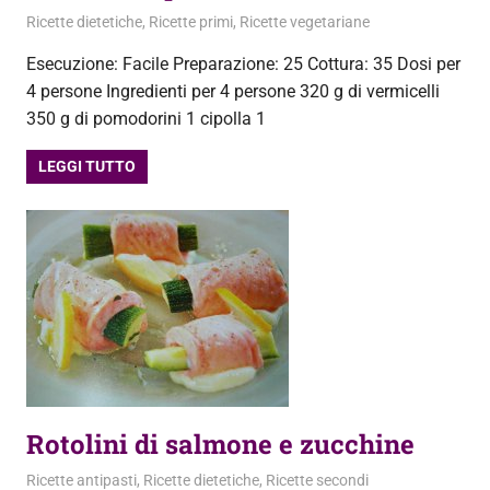
20 Luglio 2013
admin
Ricette dietetiche
,
Ricette primi
,
Ricette vegetariane
Esecuzione: Facile Preparazione: 25 Cottura: 35 Dosi per
4 persone Ingredienti per 4 persone 320 g di vermicelli
350 g di pomodorini 1 cipolla 1
LEGGI TUTTO
Rotolini di salmone e zucchine
29 Aprile 2013
admin
Ricette antipasti
,
Ricette dietetiche
,
Ricette secondi