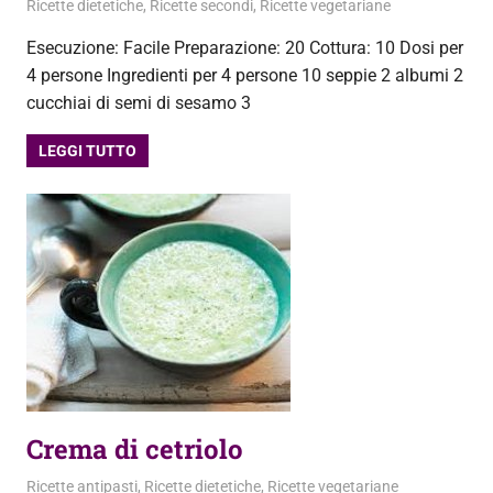
10 Dicembre 2012
admin
Ricette dietetiche
,
Ricette secondi
,
Ricette vegetariane
Esecuzione: Facile Preparazione: 20 Cottura: 10 Dosi per
4 persone Ingredienti per 4 persone 10 seppie 2 albumi 2
cucchiai di semi di sesamo 3
LEGGI TUTTO
Crema di cetriolo
11 Novembre 2012
admin
Ricette antipasti
,
Ricette dietetiche
,
Ricette vegetariane