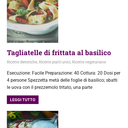
Tagliatelle di frittata al basilico
4 Agosto 2012
admin
Ricette dietetiche
,
Ricette piatti unici
,
Ricette vegetariane
Esecuzione: Facile Preparazione: 40 Cottura: 20 Dosi per
4 persone Spezzetta metà delle foglie di basilico; sbatti
le uova con il prezzemolo tritato, una parte
LEGGI TUTTO