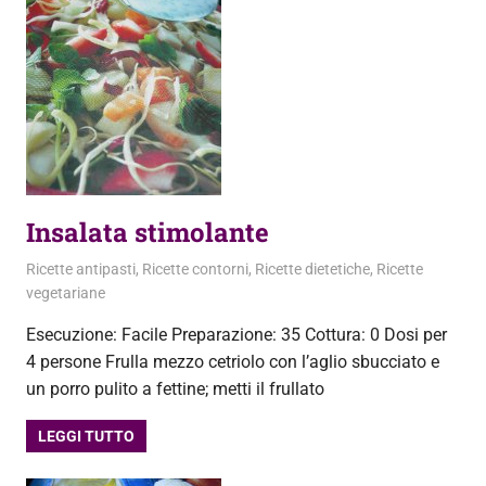
Insalata stimolante
28 Giugno 2012
admin
Ricette antipasti
,
Ricette contorni
,
Ricette dietetiche
,
Ricette
vegetariane
Esecuzione: Facile Preparazione: 35 Cottura: 0 Dosi per
4 persone Frulla mezzo cetriolo con l’aglio sbucciato e
un porro pulito a fettine; metti il frullato
LEGGI TUTTO